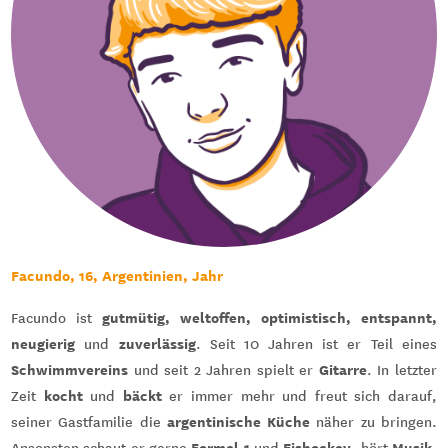
Facundo, 16, Argentinien, Jahr
gutmütig, weltoffen, optimistisch, entspannt,
Facundo ist
neugierig
zuverlässig
und
. Seit 10 Jahren ist er Teil eines
Schwimmvereins
Gitarre
und seit 2 Jahren spielt er
. In letzter
kocht
bäckt
Zeit
und
er immer mehr und freut sich darauf,
argentinische Küche
seiner Gastfamilie die
näher zu bringen.
Formel 1
Eishockey
Musik
Ansonsten schaut er gerne
und
, hört
,